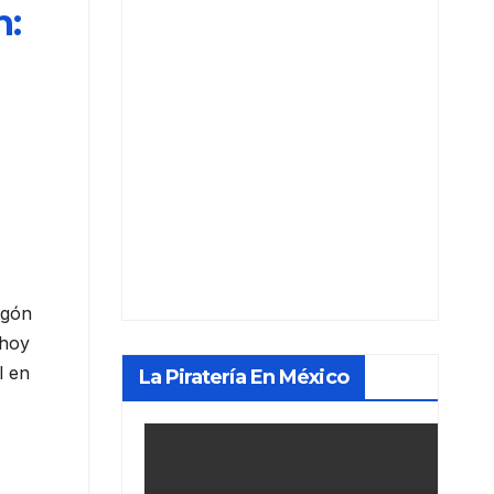
n:
agón
 hoy
l en
La Piratería En México