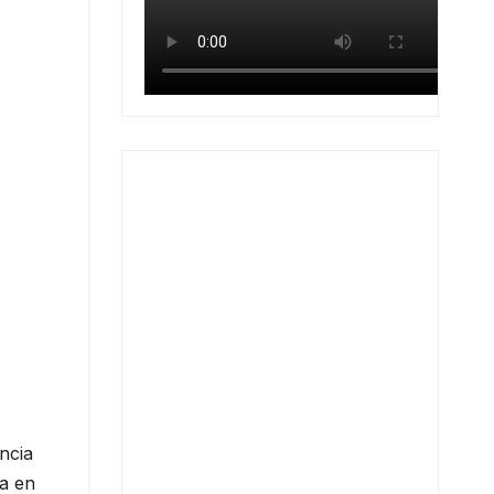
ncia
a en