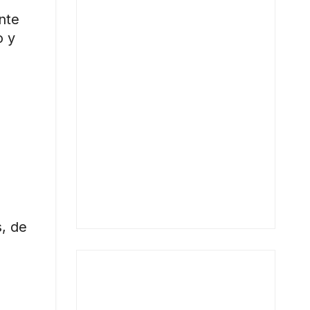
nte
o y
s, de