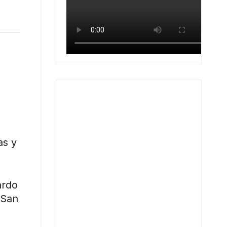
as y
ardo
 San