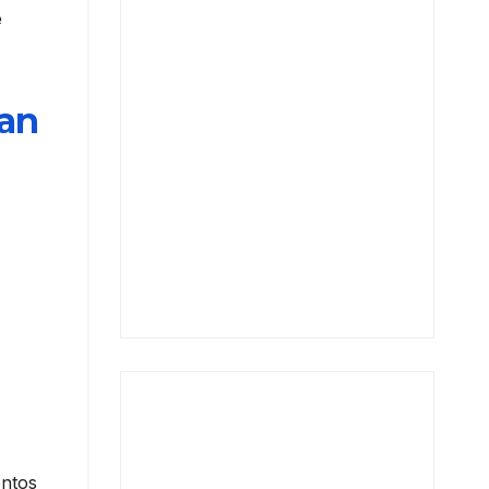
e
zan
entos