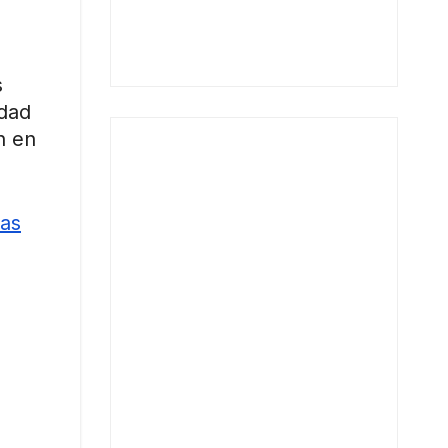
s
idad
n en
vas