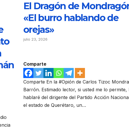
El Dragón de Mondragó
«El burro hablando de
e
orejas»
nto
julio 23, 2026
a
mán
Comparte
Comparte En la #Opión de Carlos Tizoc Mondr
Barrón. Estimado lector, si usted me lo permite,
hablaré del dirigente del Partido Acción Naciona
el estado de Querétaro, un…
dio
encia