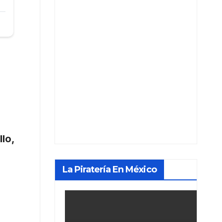
llo,
La Piratería En México