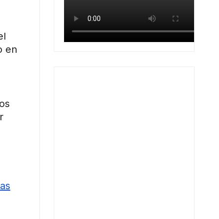
el
o en
tos
r
vas