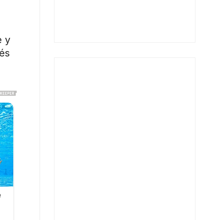
e y
rés