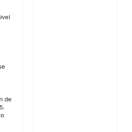
ivel
se
ón de
5.
to