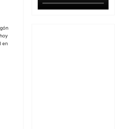
agón
 hoy
l en