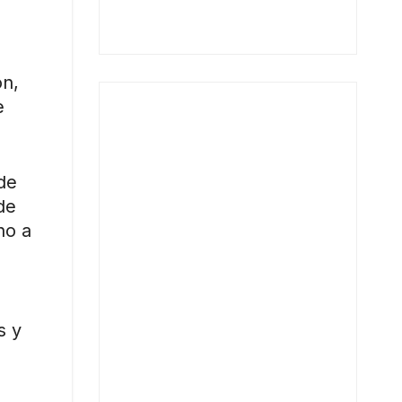
ón,
e
de
de
ho a
s y