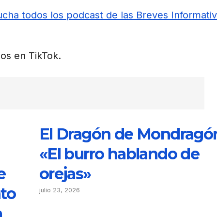
cha todos los podcast de las Breves Informati
os en TikTok.
El Dragón de Mondragó
«El burro hablando de
e
orejas»
nto
julio 23, 2026
a