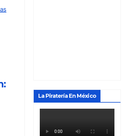
vas
n:
La Piratería En México