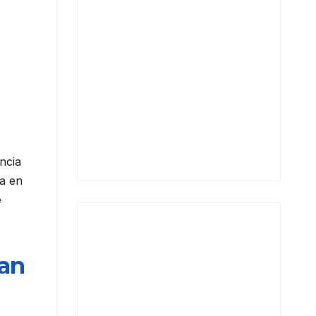
ncia
a en
e
zan