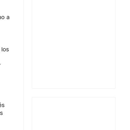
ho a
 los
y
o
és
os