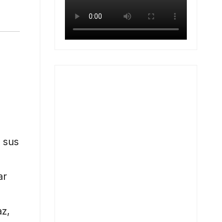
 sus
ar
az,