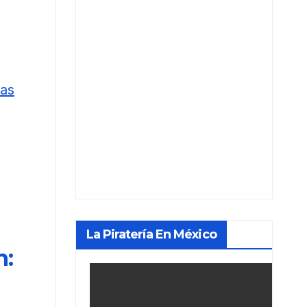
vas
La Piratería En México
n: