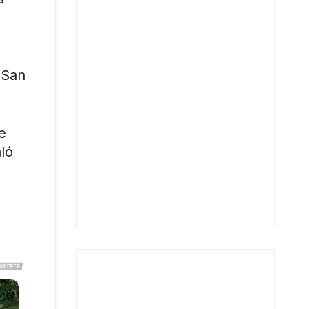
 San
e
ló