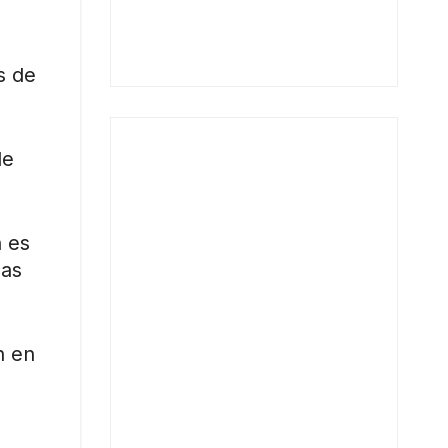
s de
le
n es
las
n en