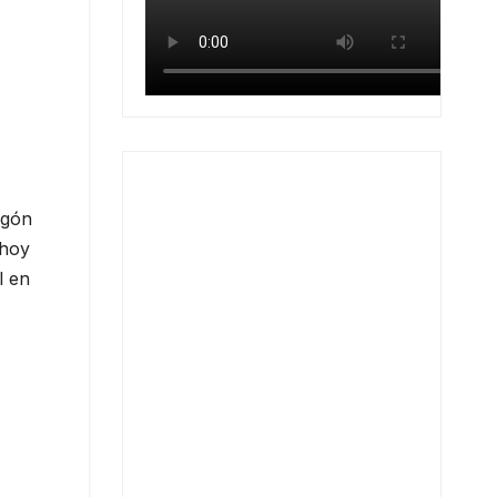
agón
 hoy
l en