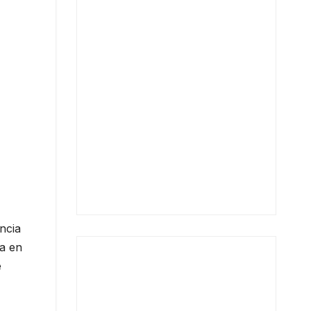
ncia
a en
e