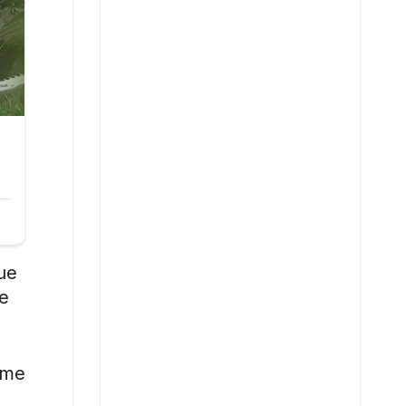
ue
de
ume