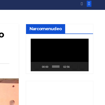
Narcomenudeo
o
Reproductor
de
vídeo
00:00
02:56