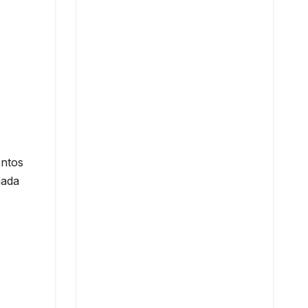
entos
gada