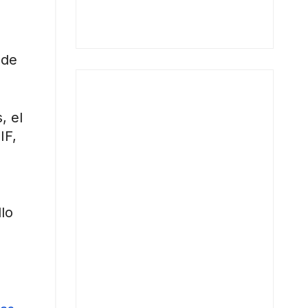
 de
, el
IF,
lo