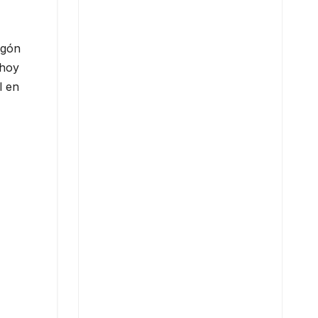
agón
 hoy
l en