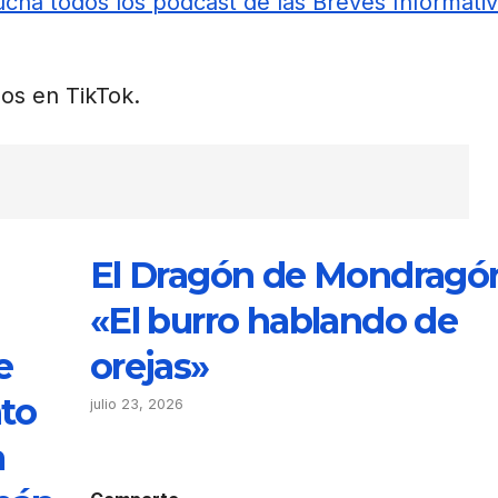
cha todos los podcast de las Breves Informati
os en TikTok.
El Dragón de Mondragó
«El burro hablando de
e
orejas»
nto
julio 23, 2026
a