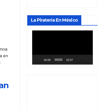
La Piratería En México
Reproductor
de
vídeo
ncia
a en
00:00
02:57
e
zan