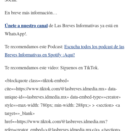
En breve más información…
Únete a nuestro canal
de Las Breves Informativas ya está en
WhatsApp!.
Te recomendamos este Podcast:
Escucha todos los podcast de las
Breves Informativas en Spotify ¡Aquí!
Te recomendamos este video: Síguenos en TikTok.
<blockquote class=»tiktok-embed»
cite=»https://www.tiktok.com/@lasbreves.idmedia.mx» data-
unique-id=»lasbreves.idmedia.mx» data-embed-type=»creator»
style=»max-width: 780px; min-width: 288px;» > <section> <a
target=»_blank»
href=»https://www.tiktok.com/@lasbreves.idmedia.mx?
refer=creator_embed»>@lasbreves.idmedia.mx</a> </section>