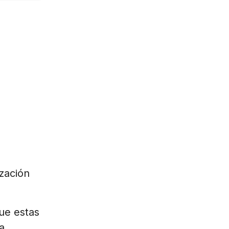
ización
que estas
a