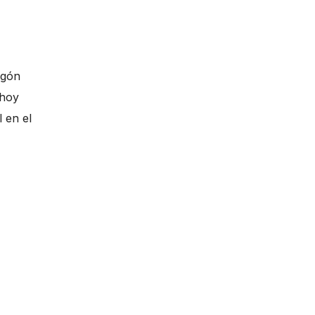
agón
 hoy
 en el