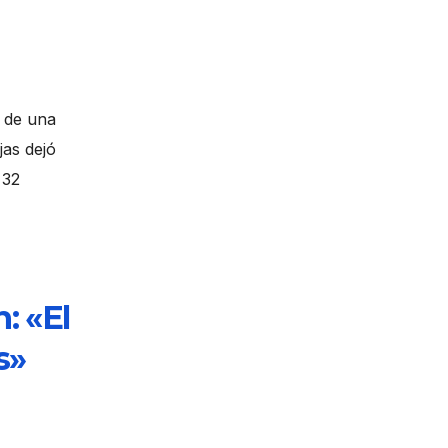
 de una
jas dejó
 32
: «El
s»