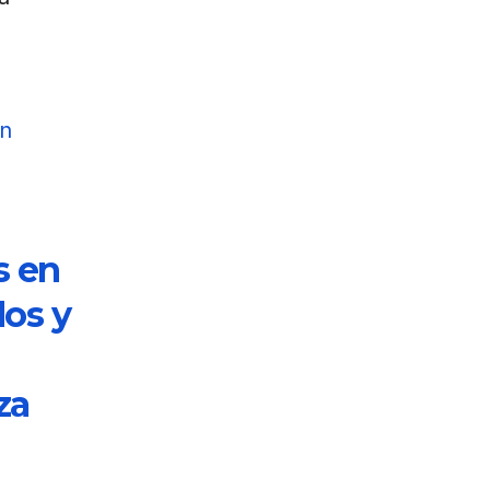
en
s en
dos y
za