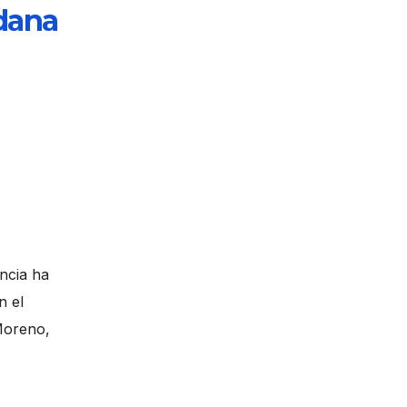
dana
encia ha
n el
 Moreno,