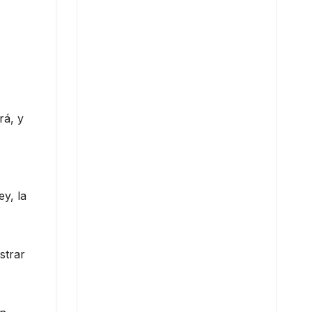
rá, y
y, la
strar