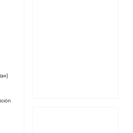
ta»]
ición