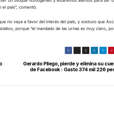
r, ser un bloque homogéneo y estaremos atentos para ser 
n el país”, comentó.
ue no vaya a favor del interés del país, y sostuvo que Acc
islativo, porque “el mandado de las urnas es muy claro, po
o
Gerardo Pliego, pierde y elimina su cu
de Facebook : Gasto 374 mil 226 pe