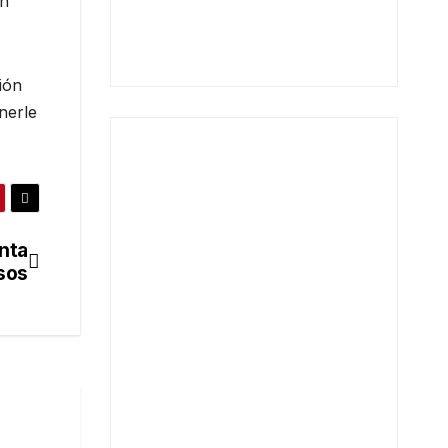
un
ión
nerle
enta
sos