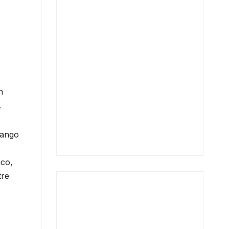
n
.
rango
ico,
tre