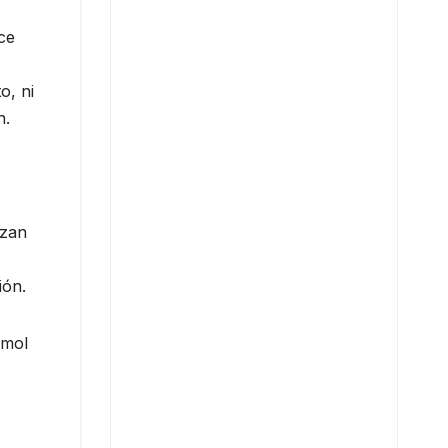
ce
o, ni
n.
izan
ión.
rmol