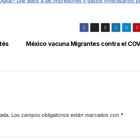
gital? Dile adiós a las impresiones y gastos innecesarios p
tés
México vacuna Migrantes contra el COV
cada.
Los campos obligatorios están marcados con
*