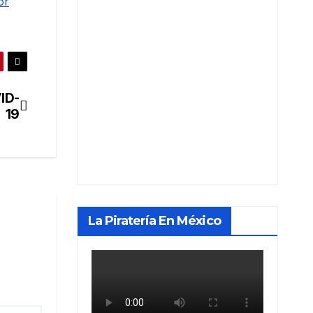
or
ID-
19
La Piratería En México