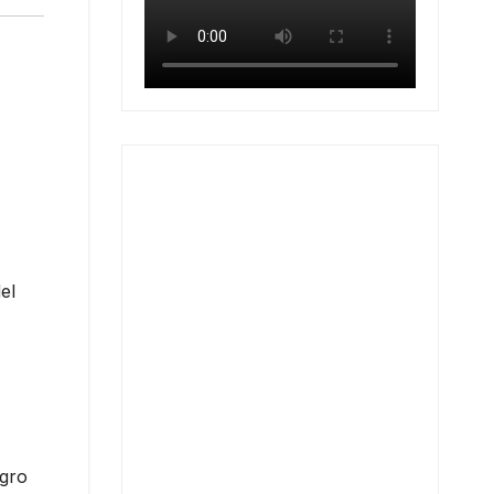
el
igro