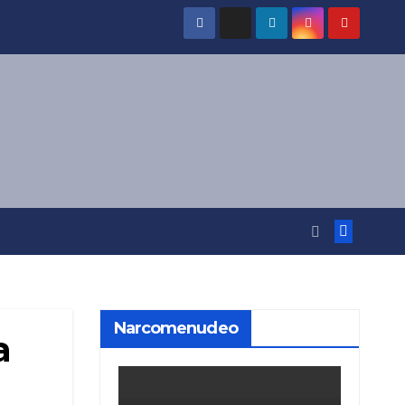
Narcomenudeo
a