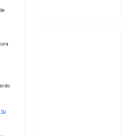
 de
tura
uerdo
 tu