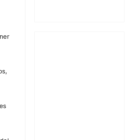
ener
os,
nes