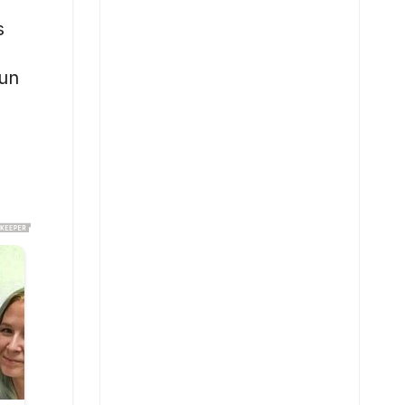
s
 un