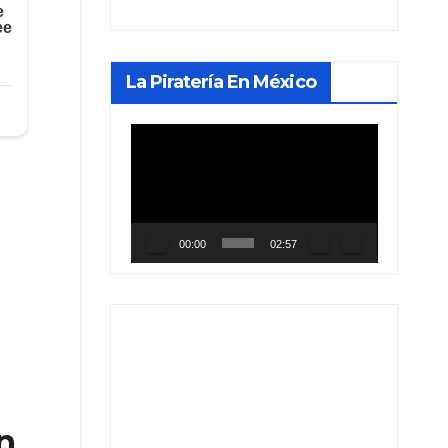
La Piratería En México
Reproductor
de
vídeo
00:00
02:57
n