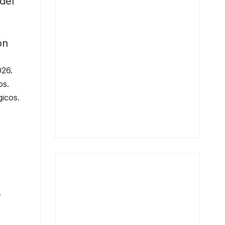
del
ón
026.
os.
icos.
.