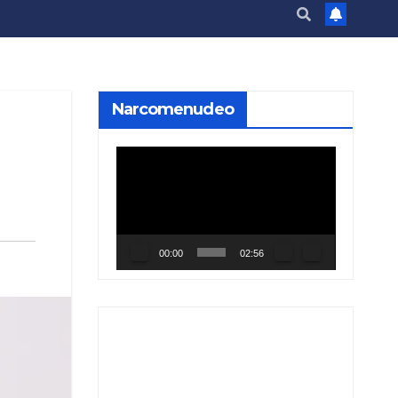
Narcomenudeo
Reproductor
de
vídeo
00:00
02:56