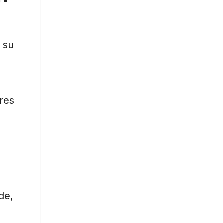
 su
ares
de,