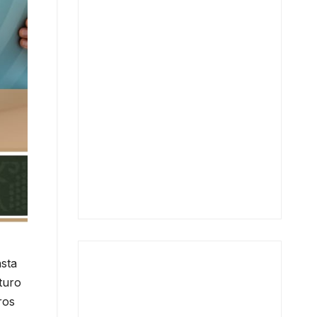
nsta
turo
ros