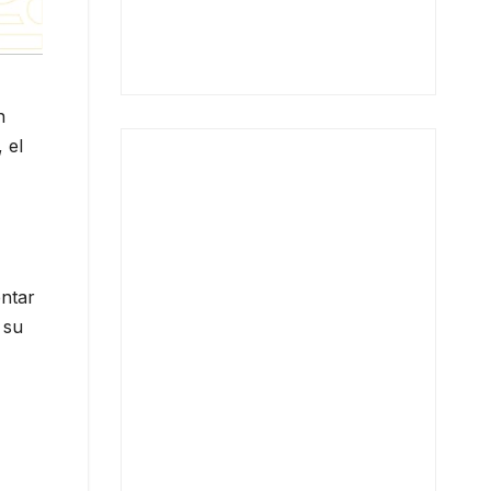
n
 el
entar
 su