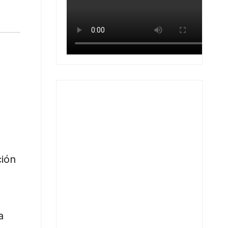
ción
a