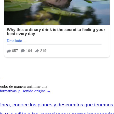
.
probó de manera unánime una
formativas
♬ sonido original –
Línea, conoce los planes y descuentos que tenemos p