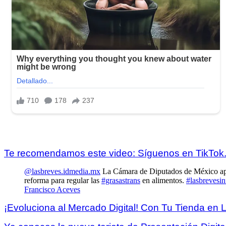
Te recomendamos este video: Síguenos en TikTok
@lasbreves.idmedia.mx
La Cámara de Diputados de México a
reforma para regular las
#grasastrans
en alimentos.
#lasbrevesin
Francisco Aceves
¡Evoluciona al Mercado Digital! Con Tu Tienda en 