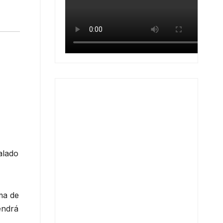
alado
ma de
endrá