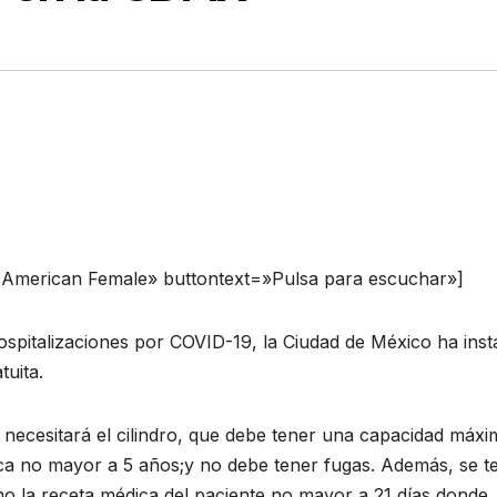
n American Female» buttontext=»Pulsa para escuchar»]
ospitalizaciones por COVID-19, la Ciudad de México ha inst
uita.
 necesitará el cilindro, que debe tener una capacidad máxi
tica no mayor a 5 años;y no debe tener fugas. Además, se t
omo la receta médica del paciente no mayor a 21 días donde