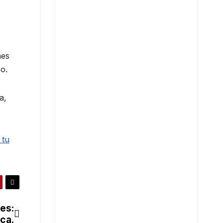
nes
o.
a,
 tu
es:
ica.