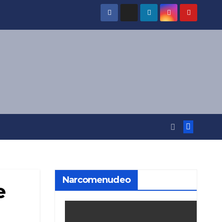
Narcomenudeo
e