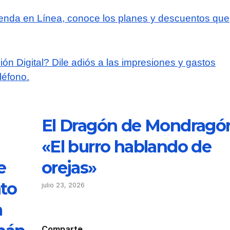
ienda en Línea, conoce los planes y descuentos que
ón Digital? Dile adiós a las impresiones y gastos
léfono.
El Dragón de Mondragó
«El burro hablando de
e
orejas»
nto
julio 23, 2026
a
Comparte