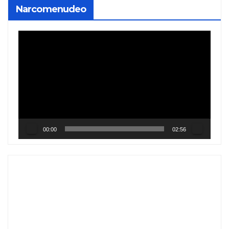
Narcomenudeo
Reproductor
de
vídeo
00:00
02:56