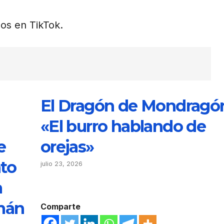
os en TikTok.
El Dragón de Mondragó
«El burro hablando de
e
orejas»
nto
julio 23, 2026
a
mán
Comparte