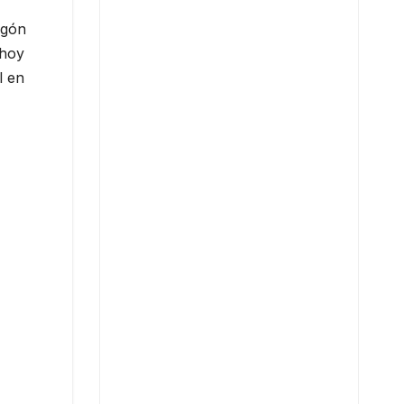
agón
 hoy
l en