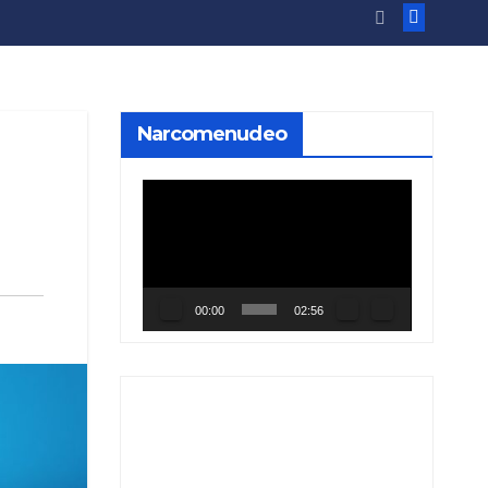
Narcomenudeo
Reproductor
de
vídeo
00:00
02:56