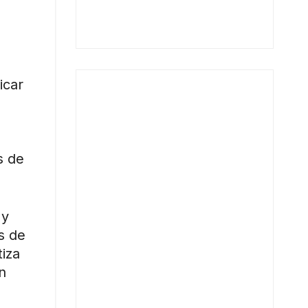
icar
s de
 y
s de
iza
n