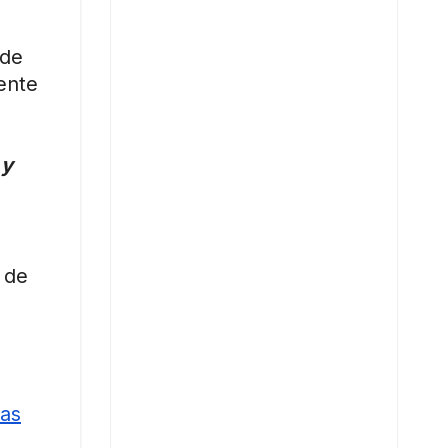
 de
ente
 y
 de
vas