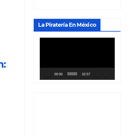
La Piratería En México
Reproductor
de
vídeo
n:
00:00
02:57