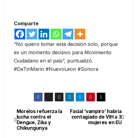
Comparte
“No quiero tomar esta decisión solo, porque
es un momento decisivo para Movimiento
Ciudadano en el país”, puntualizó.
#DeTinMarin #NuevoLeon #Sonora
Morelos refuerza la
Facial ‘vampiro’ habría
Navegación
lucha contra el
contagiado de VIH a 3
Dengue, Zika y
mujeres en EU
de
Chikungunya