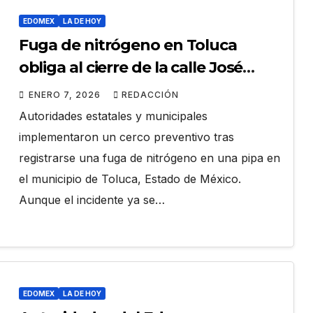
EDOMEX
LA DE HOY
Fuga de nitrógeno en Toluca
obliga al cierre de la calle José
Martí; no se reportan heridos
ENERO 7, 2026
REDACCIÓN
Autoridades estatales y municipales
implementaron un cerco preventivo tras
registrarse una fuga de nitrógeno en una pipa en
el municipio de Toluca, Estado de México.
Aunque el incidente ya se…
EDOMEX
LA DE HOY