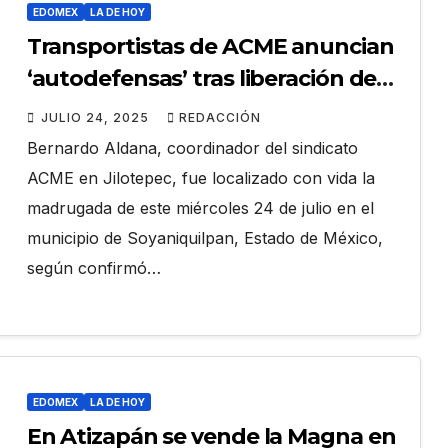
EDOMEX
LA DE HOY
Transportistas de ACME anuncian
‘autodefensas’ tras liberación de
su coordinador Bernardo Aldana
JULIO 24, 2025
REDACCIÓN
Bernardo Aldana, coordinador del sindicato
ACME en Jilotepec, fue localizado con vida la
madrugada de este miércoles 24 de julio en el
municipio de Soyaniquilpan, Estado de México,
según confirmó…
EDOMEX
LA DE HOY
En Atizapán se vende la Magna en