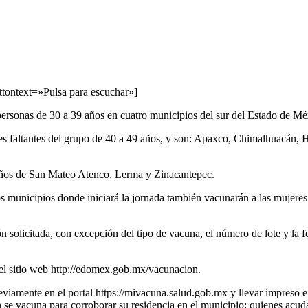
tontext=»Pulsa para escuchar»]
a personas de 30 a 39 años en cuatro municipios del sur del Estado de M
nes faltantes del grupo de 40 a 49 años, y son: Apaxco, Chimalhuacán
 años de San Mateo Atenco, Lerma y Zinacantepec.
 los municipios donde iniciará la jornada también vacunarán a las muj
 solicitada, con excepción del tipo de vacuna, el número de lote y la fech
n el sitio web http://edomex.gob.mx/vacunacion.
previamente en el portal https://mivacuna.salud.gob.mx y llevar impreso 
 se vacuna para corroborar su residencia en el municipio; quienes acu