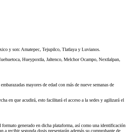
éxico y son: Amatepec, Tejupilco, Tlatlaya y Luvianos.
, Huehuetoca, Hueypoxtla, Jaltenco, Melchor Ocampo, Nextlalpan,
eres embarazadas mayores de edad con más de nueve semanas de
a en que acudirá, esto facilitará el acceso a la sedes y agilizará el
el formato generado en dicha plataforma, así como una identificación
dan a recibir segunda dosis presentarán además su comprobante de