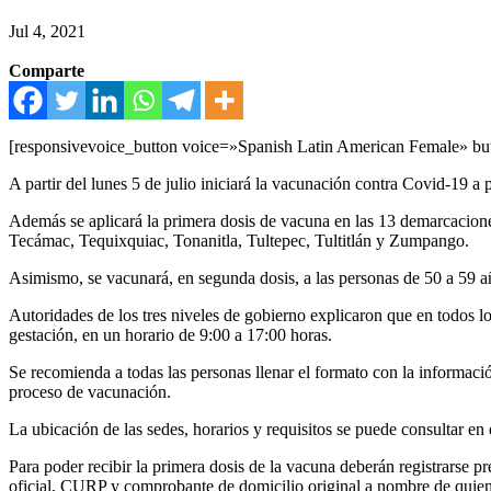
Jul 4, 2021
Comparte
[responsivevoice_button voice=»Spanish Latin American Female» but
A partir del lunes 5 de julio iniciará la vacunación contra Covid-19 
Además se aplicará la primera dosis de vacuna en las 13 demarcacio
Tecámac, Tequixquiac, Tonanitla, Tultepec, Tultitlán y Zumpango.
Asimismo, se vacunará, en segunda dosis, a las personas de 50 a 59
Autoridades de los tres niveles de gobierno explicaron que en todos
gestación, en un horario de 9:00 a 17:00 horas.
Se recomienda a todas las personas llenar el formato con la información
proceso de vacunación.
La ubicación de las sedes, horarios y requisitos se puede consultar e
Para poder recibir la primera dosis de la vacuna deberán registrarse 
oficial, CURP y comprobante de domicilio original a nombre de quien