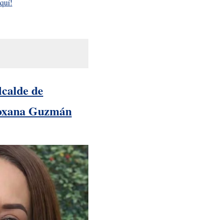
quí!
lcalde de
 Roxana Guzmán