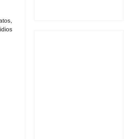
atos,
idios