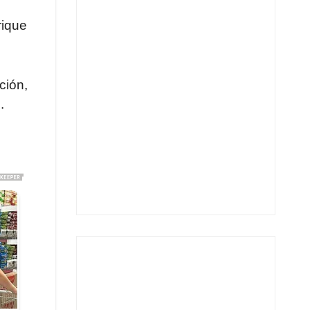
rique
ción,
.