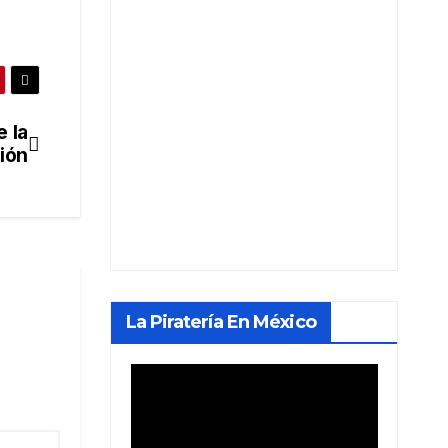
e la
ión
La Piratería En México
Reproductor
de
vídeo