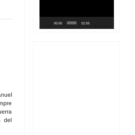
de
vídeo
00:00
02:56
anuel
empre
uerra
n del