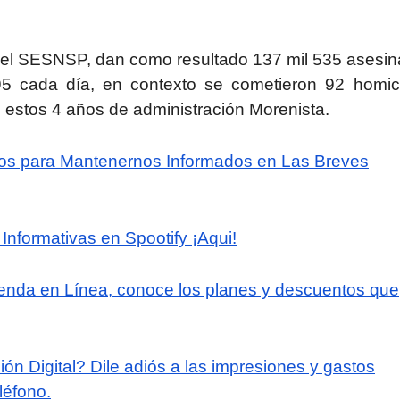
el SESNSP, dan como resultado 137 mil 535 asesin
5 cada día, en contexto se cometieron 92 homic
te estos 4 años de administración Morenista.
tos para Mantenernos Informados en Las Breves
Informativas en Spootify ¡Aqui!
ienda en Línea, conoce los planes y descuentos que
ón Digital? Dile adiós a las impresiones y gastos
léfono.