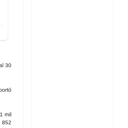
al 30
portó
1 mil
l 852